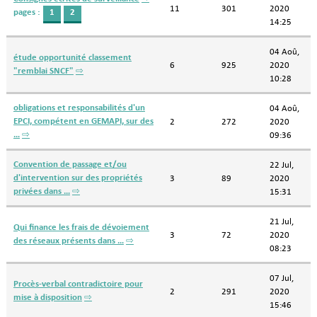
11
301
2020
pages :
1
2
14:25
04 Aoû,
étude opportunité classement
6
925
2020
"remblai SNCF"
⇨
10:28
obligations et responsabilités d'un
04 Aoû,
EPCI, compétent en GEMAPI, sur des
2
272
2020
…
⇨
09:36
Convention de passage et/ou
22 Jul,
d'intervention sur des propriétés
3
89
2020
privées dans …
⇨
15:31
21 Jul,
Qui finance les frais de dévoiement
3
72
2020
des réseaux présents dans …
⇨
08:23
07 Jul,
Procès-verbal contradictoire pour
2
291
2020
mise à disposition
⇨
15:46