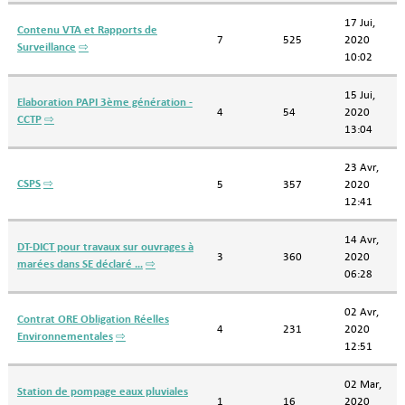
17 Jui,
Contenu VTA et Rapports de
7
525
2020
Surveillance
⇨
10:02
15 Jui,
Elaboration PAPI 3ème génération -
4
54
2020
CCTP
⇨
13:04
23 Avr,
CSPS
⇨
5
357
2020
12:41
14 Avr,
DT-DICT pour travaux sur ouvrages à
3
360
2020
marées dans SE déclaré …
⇨
06:28
02 Avr,
Contrat ORE Obligation Réelles
4
231
2020
Environnementales
⇨
12:51
02 Mar,
Station de pompage eaux pluviales
1
16
2020