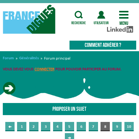
Menu
recherche
utilisateur
COMMENT ADHÉRER ?
Forum
Généralités
»
»
Forum principal
VOUS DEVEZ VOUS
CONNECTER
POUR POUVOIR PARTICIPER AU FORUM.
Forum principal
PROPOSER UN SUJET
1
2
3
4
5
6
7
8
9
10