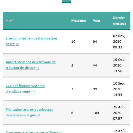
Dernier
Sujet
Messages
Vues
message
02 Nov,
Erosion interne - destabilisation
10
94
2020
perré
⇨
08:33
19 Oct,
Amortissement des travaux de
2
44
2020
création de digues
⇨
13:56
10 Sep,
CCTP définition système
2
99
2020
d'endiguement
⇨
13:33
25 Aoû,
Plantation arbres et arbustes
6
104
2020
derrière une digue
⇨
07:57
12 Aoû,
Consignes écrites de surveillance
⇨