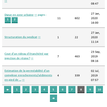
⇨
08:47
27 Jan,
Digue en zone urbaine
⇨
pages :
11
602
2020
1
2
16:00
27 Jan,
Structuration du syndicat
⇨
1
22
2020
11:14
23 Sep,
Cout d'un rideau d'étanchéité par
7
463
2019
injection de résine?
⇨
08:16
Estimation de la perméabilité d'un
02 Jul,
complexe enrochements/sédiments
4
339
2019
en pied de …
⇨
07:57
1
2
3
4
5
6
7
8
9
10