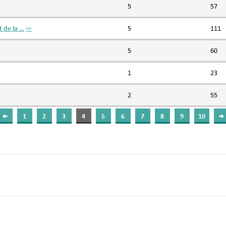
5
57
t de la …
⇨
5
111
5
60
1
23
2
55
1
2
3
4
5
6
7
8
9
10