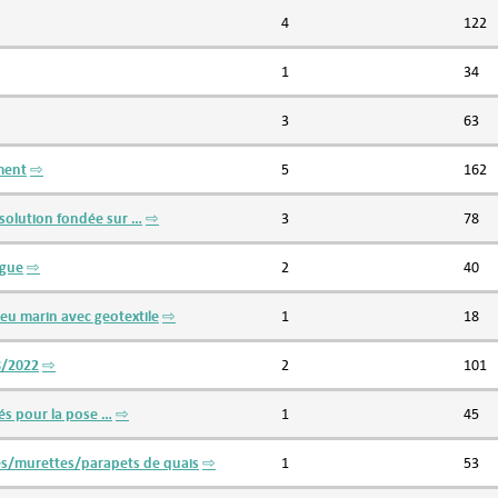
4
122
1
34
3
63
ment
⇨
5
162
solution fondée sur …
⇨
3
78
igue
⇨
2
40
ieu marin avec geotextile
⇨
1
18
8/2022
⇨
2
101
és pour la pose …
⇨
1
45
rés/murettes/parapets de quais
⇨
1
53