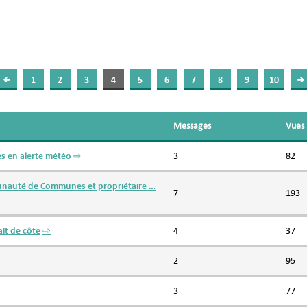
1
2
3
4
5
6
7
8
9
10
Messages
Vues
s en alerte météo
⇨
3
82
nauté de Communes et propriétaire …
7
193
it de côte
⇨
4
37
2
95
3
77