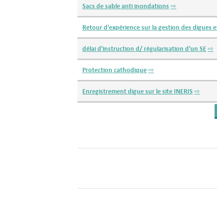
Sacs de sable anti inondations
⇨
Retour d'expérience sur la gestion des digues e
délai d'instruction d/ régularisation d'un SE
⇨
Protection cathodique
⇨
Enregistrement digue sur le site INERIS
⇨