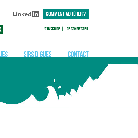
COMMENT ADHÉRER ?
S'inscrire
|
Se connecter
ues
SIRS Digues
Contact