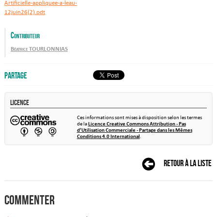
Artificielle-appliquee-a-leau-
12juin26(2).odt
Contributeur
Béatrice TOURLONNIAS
Partage
Licence
Ces informations sont mises à disposition selon les termes
de la
Licence Creative Commons Attribution - Pas
d’Utilisation Commerciale - Partage dans les Mêmes
Conditions 4.0 International
.
Retour à la liste
Commenter