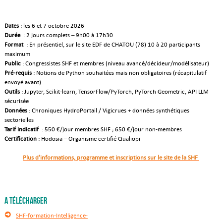
Dates
: les 6 et 7 octobre 2026
Durée
: 2 jours complets – 9h00 à 17h30
Format
: En présentiel, sur le site EDF de CHATOU (78) 10 à 20 participants
maximum
Public
: Congressistes SHF et membres (niveau avancé/décideur/modélisateur)
Pré-requis
: Notions de Python souhaitées mais non obligatoires (récapitulatif
envoyé avant)
Outils
: Jupyter, Scikit-learn, TensorFlow/PyTorch, PyTorch Geometric, API LLM
sécurisée
Données
: Chroniques HydroPortail / Vigicrues + données synthétiques
sectorielles
Tarif indicatif
: 550 €/jour membres SHF ; 650 €/jour non-membres
Certification
: Hodosia – Organisme certifié Qualiopi
Plus d'informations, programme et inscriptions sur le site de la SHF
A télécharger
SHF-formation-Intelligence-