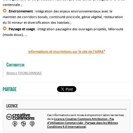
centennale ;
Environnement
: intégration des enjeux environnementaux avec le
maintien de corridors boisés, continuité piscicole, génie végétal, restauration
du lit mineur et diversification des habitats ;
Paysage et usage
: intégration paysagère des ouvrages projetés, Véloroute
(mode doux), …
Informations et inscriptions sur le site de l'ARRA²
Contributeur
Béatrice TOURLONNIAS
Partage
Licence
Ces informations sont mises à disposition selon les termes
de la
Licence Creative Commons Attribution - Pas
d’Utilisation Commerciale - Partage dans les Mêmes
Conditions 4.0 International
.