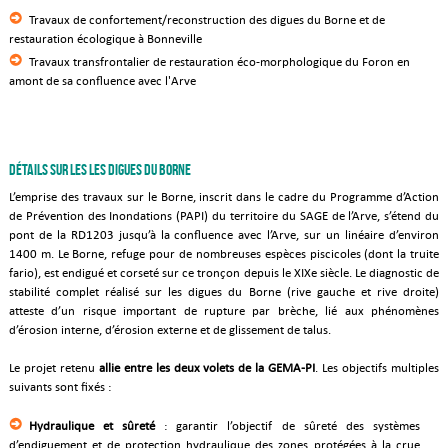
Travaux de confortement/reconstruction des digues du Borne et de
restauration écologique à Bonneville
Travaux transfrontalier de restauration éco-morphologique du Foron en
amont de sa confluence avec l'Arve
Détails sur les les digues du Borne
L’emprise des travaux sur le Borne, inscrit dans le cadre du Programme d’Action
de Prévention des Inondations (PAPI) du territoire du SAGE de l’Arve, s’étend du
pont de la RD1203 jusqu’à la confluence avec l’Arve, sur un linéaire d’environ
1400 m. Le Borne, refuge pour de nombreuses espèces piscicoles (dont la truite
fario), est endigué et corseté sur ce tronçon depuis le XIXe siècle. Le diagnostic de
stabilité complet réalisé sur les digues du Borne (rive gauche et rive droite)
atteste d’un risque important de rupture par brèche, lié aux phénomènes
d’érosion interne, d’érosion externe et de glissement de talus.
Le projet retenu
allie entre les deux volets de la GEMA-PI
. Les objectifs multiples
suivants sont fixés :
Hydraulique et sûreté
: garantir l’objectif de sûreté des systèmes
d’endiguement et de protection hydraulique des zones protégées à la crue