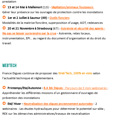
prestation
13 et 14 Mai
à Mallemort
(13) -
Végétation/animaux fouisseurs
Gérer leur présence sur les ouvrages de protection contre les inondations
1er et 2 Juillet à Saumur (49) -
Outils fonciers
Modalités de la maitrise foncière, superposition d’usage, AOT, redevances
20 et 21 Novembre à Strasbourg
(67)
:
Astreinte et sécurité des agents -
Ne pas se laisser surprendre par la crue
- Astreinte, relais locaux,
instrumentation, EPI... au regard du document d'organisation et du droit du
travail.
Web'Tech
France Digues continue de proposer des
Web'Tech, 100% en visio
selon
l'actualité technique et réglementaire.
Printemps/Ete/Automne -
B.A BA Digues
- Parcours de 3 mini webinaires
:
Appréhender les différentes missions d'un gestionnaire d'ouvrages de
prévention des inondations
Eté/ Hiver -
Neutralisation des digues anciennement autorisées
- 2
webinaires : Les études hydrauliques pour déterminer le potentiel sur-aléa ;
REX sur les démarches administratives/travaux de neutralisation