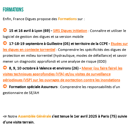
Formations
Enfin, France Digues propose des
Formations
sur :
15 et 16 avril à Lyon (69) -
SIRS Digues initiation
: Connaître et utiliser le
logiciel de gestion des digues et sa version mobile
17-18-19 septembre à Guillestre (05) et territoire de la CCPE -
Etudes sur
les digues en contexte torrentiel
: Comprendre les spécificités des digues de
protection en milieu torrentiel (hydraulique, modes de défaillance) et savoir
mener un diagnostic approfondi et une analyse de risque (EDD)
8, 9, 10 octobre à Valence et environs (26) -
Mener (ou faire faire) les
visites techniques approfondies (VTA) et/ou visites de surveillance
périodiques (VSP) sur les ouvrages de portection contre les inondations
Formation spéciale Assureurs
: Comprendre les responsabilités d’un
gestionnaire de SE/AH
📣 Notre
Assemblée Générale
s'est tenue le
1er avril 2025 à Paris (75) suivie
d'une visite terrain.