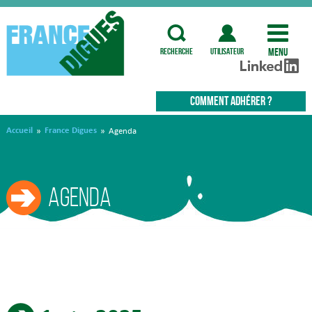
Menu
recherche
utilisateur
COMMENT ADHÉRER ?
Accueil
France Digues
»
»
Agenda
Agenda